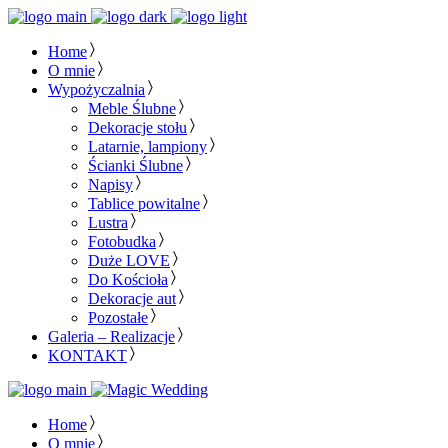
Home
O mnie
Wypożyczalnia
Meble Ślubne
Dekoracje stołu
Latarnie, lampiony
Ścianki Ślubne
Napisy
Tablice powitalne
Lustra
Fotobudka
Duże LOVE
Do Kościoła
Dekoracje aut
Pozostałe
Galeria – Realizacje
KONTAKT
Home
O mnie