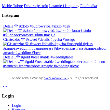
Meble ślubne
Dekoracje stołu
Latarnie i lampiony
Fotobudka
Instagram
Detale 💛 #złoto #pudrowyróż #szkło #dek
Ciasteczko 💛 #sweet #details #pycha #rosego
Detale ..💛 #gold #rose #table #weddingtable
Made with Love by
- All rights reserved
Qode interactive
Login
Login
Register