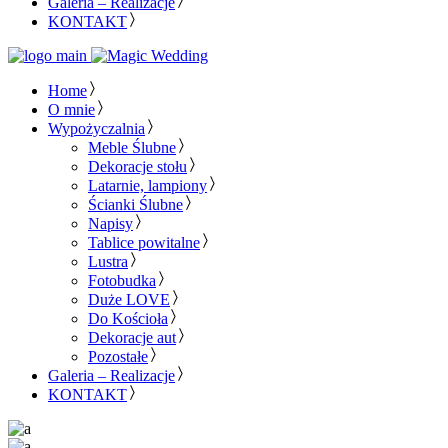
Galeria – Realizacje
KONTAKT
Home
O mnie
Wypożyczalnia
Meble Ślubne
Dekoracje stołu
Latarnie, lampiony
Ścianki Ślubne
Napisy
Tablice powitalne
Lustra
Fotobudka
Duże LOVE
Do Kościoła
Dekoracje aut
Pozostałe
Galeria – Realizacje
KONTAKT