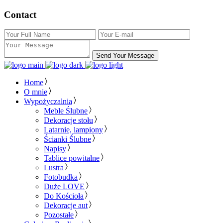
Contact
Send Your Message
Home
O mnie
Wypożyczalnia
Meble Ślubne
Dekoracje stołu
Latarnie, lampiony
Ścianki Ślubne
Napisy
Tablice powitalne
Lustra
Fotobudka
Duże LOVE
Do Kościoła
Dekoracje aut
Pozostałe