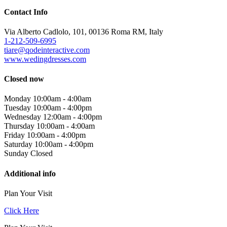
Contact Info
Via Alberto Cadlolo, 101, 00136 Roma RM, Italy
1-212-509-6995
tiare@qodeinteractive.com
www.wedingdresses.com
Closed now
Monday
10:00am
-
4:00am
Tuesday
10:00am
-
4:00pm
Wednesday
12:00am
-
4:00pm
Thursday
10:00am
-
4:00am
Friday
10:00am
-
4:00pm
Saturday
10:00am
-
4:00pm
Sunday
Closed
Additional info
Plan Your Visit
Click Here