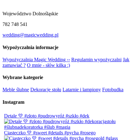
Województwo Dolnośląskie
782 748 541
wedding@magicwedding.pl
Wypożyczalnia informacje
Wypożyczalnia Magic Wedding ››
Regulamin wypożyczalni
Jak
zamawiać ?
O mnie - słów kilka :)
Wybrane kategorie
Meble ślubne
Dekoracje stołu
Latarnie i lampiony
Fotobudka
Instagram
Detale 💛 #złoto #pudrowyróż #szkło #dek
Ciasteczko 💛 #sweet #details #pycha #rosego